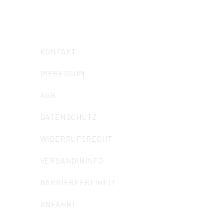
E-Mail:
info@iuz-bochum.de
KONTAKT
IMPRESSUM
AGB
DATENSCHUTZ
WIDERRUFSRECHT
VERSANDININFO
BARRIEREFREIHEIT
ANFAHRT