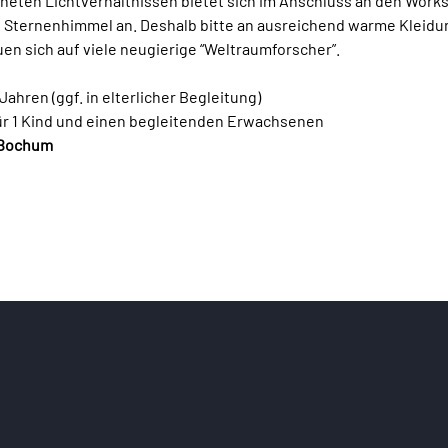
neten Lichtverhältnissen bietet sich im Anschluss an den Works
 Sternenhimmel an. Deshalb bitte an ausreichend warme Kleidun
n sich auf viele neugierige “Weltraumforscher”.
Jahren (ggf. in elterlicher Begleitung)
für 1 Kind und einen begleitenden Erwachsenen
 Bochum