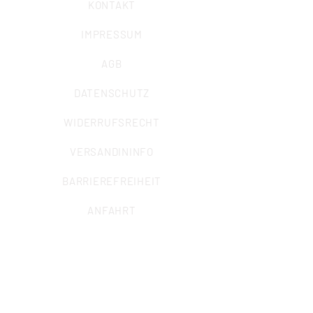
KONTAKT
IMPRESSUM
AGB
DATENSCHUTZ
WIDERRUFSRECHT
VERSANDININFO
BARRIEREFREIHEIT
ANFAHRT
ALLGEMEINE ANFRAGEN
Sekretariat
Marcel Krisp (Büroleitung)