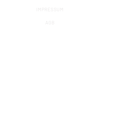
IMPRESSUM
AGB
DATENSCHUTZ
WIDERRUFSRECHT
VERSANDININFO
BARRIEREFREIHEIT
ANFAHRT
ALLGEMEINE ANFRAGEN
Sekretariat
Marcel Krisp (Büroleitung)
info@iuz-bochum.de