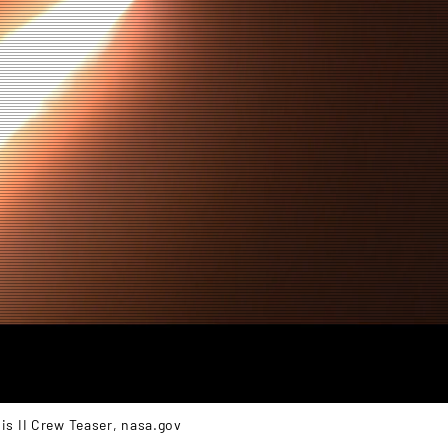
is II Crew Teaser, nasa.gov