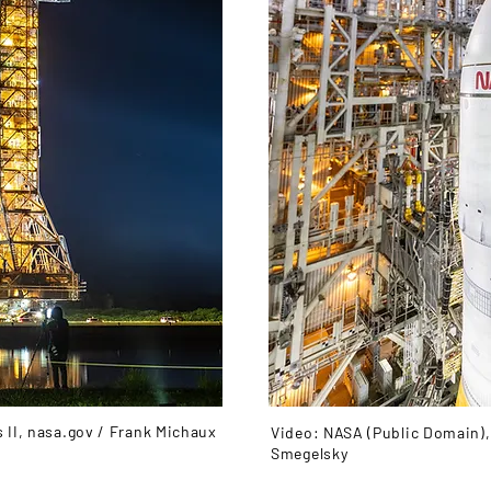
 II, nasa.gov / Frank Michaux
Video: NASA (Public Domain), 
Smegelsky