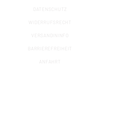
DATENSCHUTZ
WIDERRUFSRECHT
VERSANDININFO
BARRIEREFREIHEIT
ANFAHRT
ALLGEMEINE ANFRAGEN
Sekretariat
Marcel Krisp (Büroleitung)
info@iuz-bochum.de
Trägerverein des Instituts für
Umwelt- und Zukunftsforschung