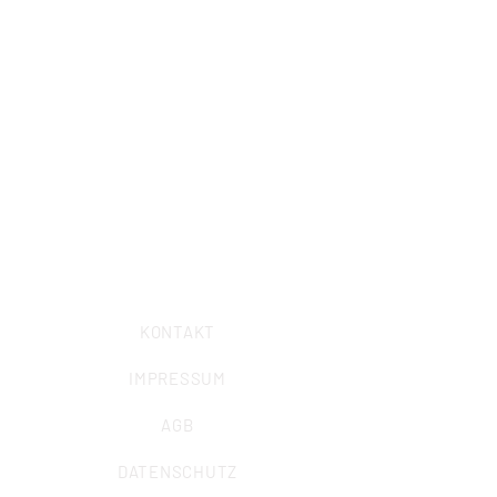
Institutsgebäude:
Obernbaakstraße 2
Veranstaltungsadresse Radom:
Obernbaakstraße 6
44797 Bochum
Telefon: 0234/ 57989-0
Telefax: 0234/
57989-58
E-Mail:
info@iuz-bochum.de
KONTAKT
IMPRESSUM
AGB
DATENSCHUTZ