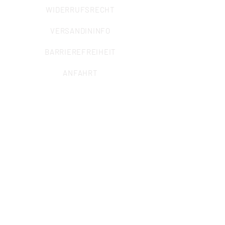
WIDERRUFSRECHT
VERSANDININFO
BARRIEREFREIHEIT
ANFAHRT
ALLGEMEINE ANFRAGEN
Sekretariat
Marcel Krisp (Büroleitung)
info@iuz-bochum.de
Trägerverein des Instituts für
Umwelt- und Zukunftsforschung
jur. Thilo Elsner (Institutsleitung)
Werner Meuer (2. Vorsitzender TV
IUZ e.V.)