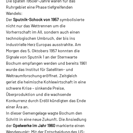
Die späten 1950er-Jahre waren für das 
Ruhrgebiet eine Phase tiefgreifenden 
Wandels: 
Der 
Sputnik-Schock von 1957 
symbolisierte 
nicht nur das Wettrennen um die 
Vorherrschaft im All, sondern auch einen 
technologischen Umbruch, der bis ins 
industrielle Herz Europas ausstrahlte. Am 
Morgen des 5. Oktobers 1957 konnten die 
Signale von Sputnik 1 an der Sternwarte 
Bochum empfangen werden und bereits 1961 
wurde das Institut für Satelliten- und 
Weltraumforschung eröffnet. Zeitgleich 
geriet die heimische Kohlewirtschaft in eine 
schwere Krise – sinkende Preise, 
Überproduktion und die wachsende 
Konkurrenz durch Erdöl kündigten das Ende 
einer Ära an.
In dieser Gemengelage wagte Bochum den 
Schritt in eine neue Zukunft. Die Ansiedlung 
der 
Opelwerke im Jahr 1960 
markierte einen 
Wendepunkt: Mit der Entscheidung des US-