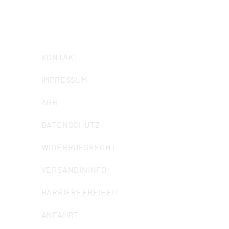
E-Mail:
info@iuz-bochum.de
KONTAKT
IMPRESSUM
AGB
DATENSCHUTZ
WIDERRUFSRECHT
VERSANDININFO
BARRIEREFREIHEIT
ANFAHRT