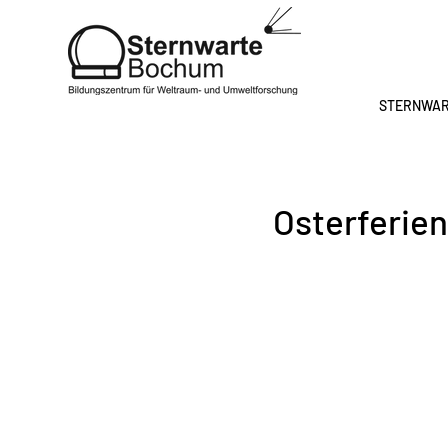
STERNWA
Osterferie