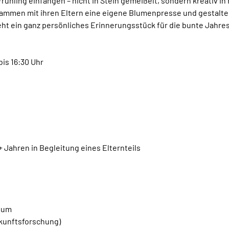
ühling einfangen – nicht in Stein gemeißelt, sondern kreativ in 
mmen mit ihren Eltern eine eigene Blumenpresse und gestalten 
ht ein ganz persönliches Erinnerungsstück für die bunte Jahres
bis 16:30 Uhr
 Jahren in Begleitung eines Elternteils
hum
ukunftsforschung)