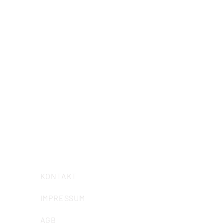
Veranstaltungsadresse
Institutsgebäude:
Obernbaakstraße 2
Veranstaltungsadresse Radom:
Obernbaakstraße 6
44797 Bochum
Telefon: 0234/ 57989-0
Telefax: 0234/ 57989-58
E-Mail:
info@iuz-bochum.de
KONTAKT
IMPRESSUM
AGB