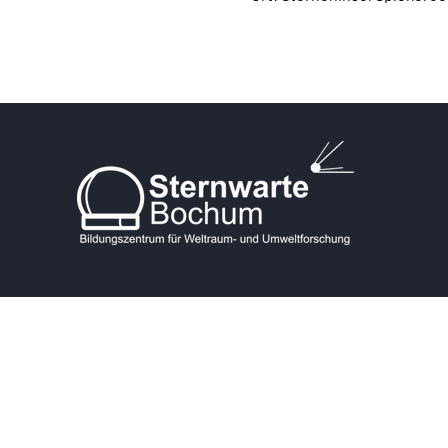
KONTAKT
Postanschrift:
Blankensteiner Str. 200A