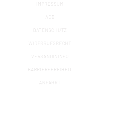
IMPRESSUM
AGB
DATENSCHUTZ
WIDERRUFSRECHT
VERSANDININFO
BARRIEREFREIHEIT
ANFAHRT
ALLGEMEINE ANFRAGEN
Sekretariat
Marcel Krisp (Büroleitung)
info@iuz-bochum.de