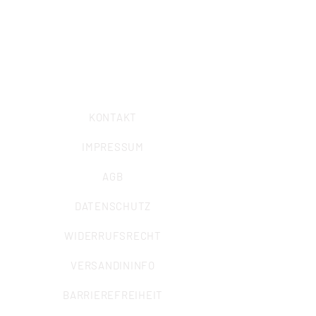
44797 Bochum
Telefon: 0234/ 57989-0
Telefax: 0234/
57989-58
E-Mail:
info@iuz-bochum.de
KONTAKT
IMPRESSUM
AGB
DATENSCHUTZ
WIDERRUFSRECHT
VERSANDININFO
BARRIEREFREIHEIT