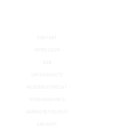
Telefon: 0234/ 57989-0
Telefax: 0234/
57989-58
E-Mail:
info@iuz-bochum.de
KONTAKT
IMPRESSUM
AGB
DATENSCHUTZ
WIDERRUFSRECHT
VERSANDININFO
BARRIEREFREIHEIT
ANFAHRT