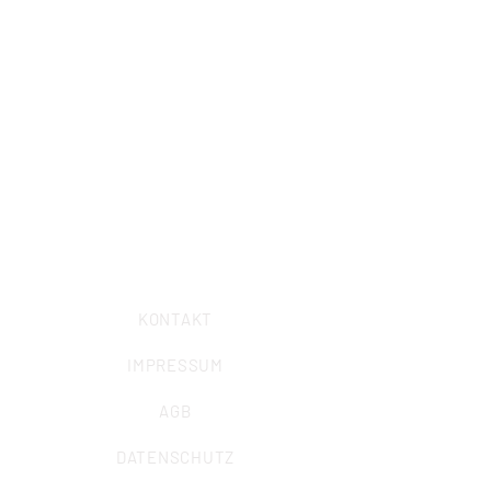
Institutsgebäude:
Obernbaakstraße 2
Veranstaltungsadresse Radom:
Obernbaakstraße 6
44797 Bochum
Telefon: 0234/ 57989-0
Telefax: 0234/
57989-58
E-Mail:
info@iuz-bochum.de
KONTAKT
IMPRESSUM
AGB
DATENSCHUTZ