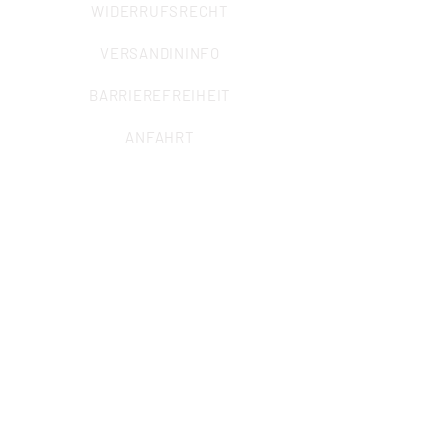
WIDERRUFSRECHT
VERSANDININFO
BARRIEREFREIHEIT
ANFAHRT
ALLGEMEINE ANFRAGEN
Sekretariat
Marcel Krisp (Büroleitung)
info@iuz-bochum.de
Trägerverein des Instituts für
Umwelt- und Zukunftsforschung
jur. Thilo Elsner (Institutsleitung)
Werner Meuer (2. Vorsitzender TV
IUZ e.V.)