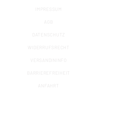
IMPRESSUM
AGB
DATENSCHUTZ
WIDERRUFSRECHT
VERSANDININFO
BARRIEREFREIHEIT
ANFAHRT
ALLGEMEINE ANFRAGEN
Sekretariat
Marcel Krisp (Büroleitung)
info@iuz-bochum.de