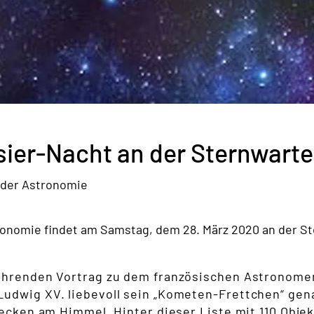
sier-Nacht an der Sternwar
 der Astronomie
onomie findet am Samstag, dem 28. März 2020 an der S
ührenden Vortrag zu dem französischen Astronomen
udwig XV. liebevoll sein „Kometen-Frettchen“ gena
lecken am Himmel. Hinter dieser Liste mit 110 Obje