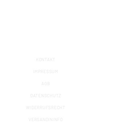
Obernbaakstraße 6
44797 Bochum
Telefon: 0234/ 57989-0
Telefax: 0234/
57989-58
E-Mail:
info@iuz-bochum.de
KONTAKT
IMPRESSUM
AGB
DATENSCHUTZ
WIDERRUFSRECHT
VERSANDININFO