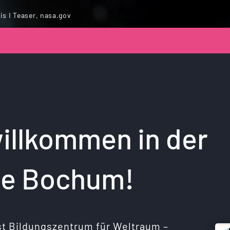
s I Teaser, nasa.gov
willkommen in der
te Bochum!
st Bildungszentrum für Weltraum –