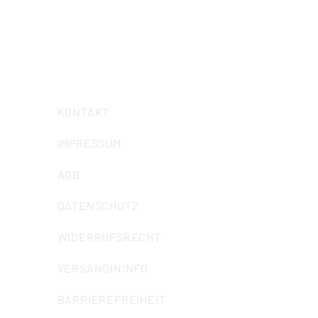
Telefon: 0234/ 57989-0
Telefax: 0234/ 57989-58
E-Mail:
info@iuz-bochum.de
KONTAKT
IMPRESSUM
AGB
DATENSCHUTZ
WIDERRUFSRECHT
VERSANDININFO
BARRIEREFREIHEIT