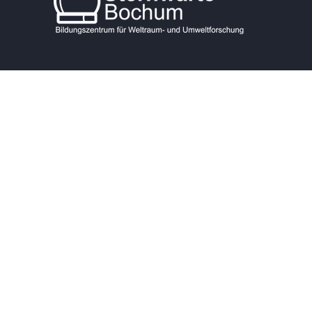
KONTAKT
Postanschrift:
Blankensteiner Str. 200A
Veranstaltungsadresse
Institutsgebäude:
Obernbaakstraße 2
Veranstaltungsadresse Radom:
Obernbaakstraße 6
44797 Bochum